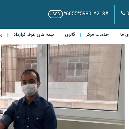
*6655*59801*213#
USSD
ی ما
خدمات مرکز
گالری
بیمه های طرف قرارداد
رو