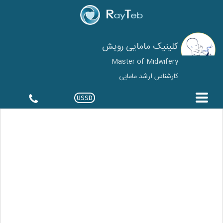
کلینیک مامایی رویش
Master of Midwifery
کارشناس ارشد مامایی
USSD